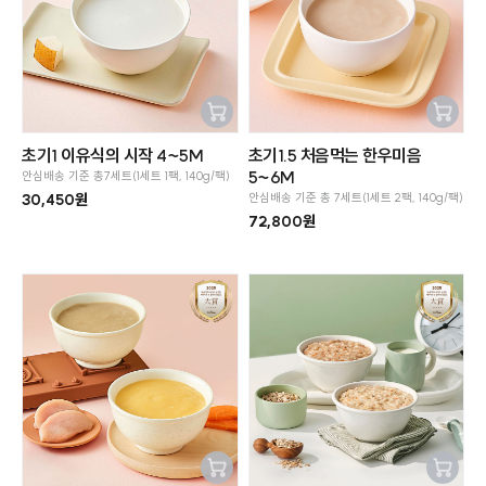
장바구
장바구
초기1 이유식의 시작 4~5M
초기1.5 처음먹는 한우미음
니추가
니추가
5~6M
안심배송 기준 총7세트(1세트 1팩, 140g/팩)
30,450원
안심배송 기준 총 7세트(1세트 2팩, 140g/팩)
72,800원
SOLD OUT
SOLD OUT