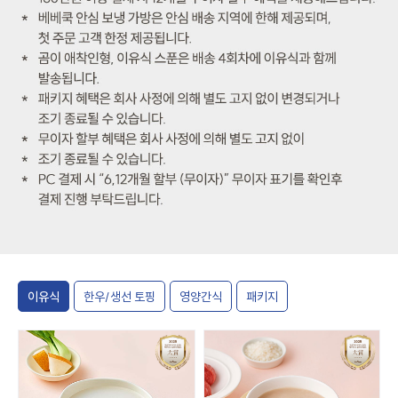
이유식
한우/생선 토핑
영양간식
패키지