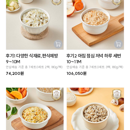
장바구
장바구
후기1 다양한 식재료,편식예방
후기2 아침 점심 저녁 하루 세번
니추가
니추가
9~10M
10~11M
안심배송 기준 총 7세트(1세트 2팩, 180g/팩)
안심배송 기준 총 7세트(1세트 3팩, 180g/팩)
74,200원
106,050원
SOLD OUT
SOLD OUT