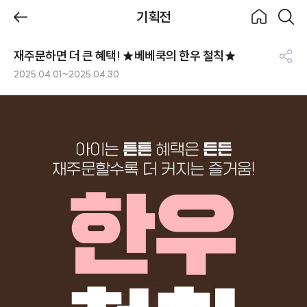
제목
기획전
BeBecook
뒤로가
홈으로
검색하
기
기
재주문하면 더 큰 혜택! ★베베쿡의 한우 철칙★
기획전
공
2025.04.01~2025.04.30
유
하
기