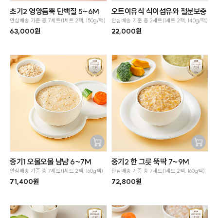
장바구
장바구
초기2 영양듬뿍 단백질 5~6M
오트이유식 식이섬유와 철분보충
니추가
니추가
안심배송 기준 총 7세트(1세트 2팩, 150g/팩)
안심배송 기준 총 2세트(1세트 2팩, 140g/팩)
63,000원
22,000원
SOLD OUT
SOLD OUT
장바구
장바구
중기1 오물오물 냠냠 6~7M
중기2 한 그릇 뚝딱 7~9M
니추가
니추가
안심배송 기준 총 7세트(1세트 2팩, 160g팩)
안심배송 기준 총 7세트(1세트 2팩, 160g팩)
71,400원
72,800원
SOLD OUT
SOLD OUT