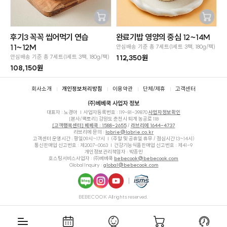
장바구
장바구
후기3 꼭꼭 씹어먹기 연습
완료기밥 영양의 중심 12~14M
니추가
니추가
11~12M
안심배송 기준 총 7세트(1세트 3팩, 180g/팩)
안심배송 기준 총 7세트(1세트 3팩, 180g/팩)
112,350원
108,150원
SOLD OUT
SOLD OUT
푸터
회사소개
개인정보처리방침
이용약관
단체/제휴
고객센터
㈜베베쿡 사업자 정보
대표자 : 노경아
사업자등록번호 :
119-81-39870
사업자정보확인
[본사/팩토리] 강원도 춘천시 퇴계 농공로 118
[고객행복센터] 베베쿡 : 1588-2655
/
라브리에 1644-4737
라브리에 문의 :
labrie@labrie.co.kr
고객센터 운영시간 : 평일09시~17시
(주말 및 공휴일 휴무 / 점심시간 13~14시)
통신판매업 신고번호 : 제2007-0063
건강기능식품판매업 신고번호 : 제41-9
개인정보관리책임자 : 박종민
호스팅서비스사업자 : ㈜베베쿡
bebecook@bebecook.com
Global Inquiry :
global@bebecook.com
네이
인스
유튜
ISMS
BEBECOOK All rights reserved.
버블
타그
브
로그
램