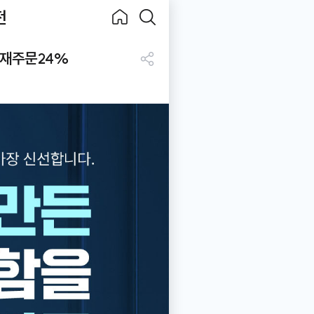
전
Becook
홈으
검색
 재주문24%
로
하기
공
유
하
기