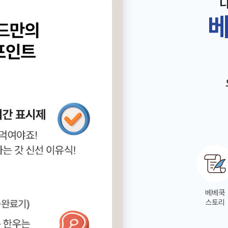
베
베베쿡
스토리