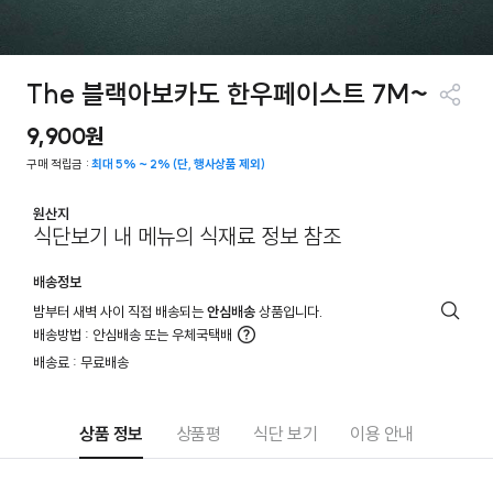
The 블랙아보카도 한우페이스트 7M~
공유
9,900원
하기
구매 적립금 :
최대 5% ~ 2% (단, 행사상품 제외)
원산지
식단보기 내 메뉴의 식재료 정보 참조
배송정보
밤부터 새벽 사이 직접 배송되는
안심배송
상품입니다.
배
배송방법 : 안심배송 또는 우체국택배
송
더
배송료 : 무료배송
안
알
내
아
보
기
상품 정보
상품평
식단 보기
이용 안내