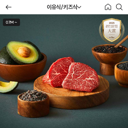
제목
이유식/키즈식
BeBecook
뒤로가
홈으로
검색하
기
기
07M ~
이유식/키즈식