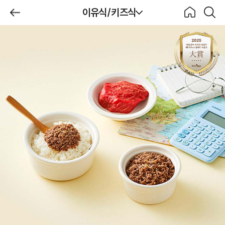
제목
이유식/키즈식
BeBecook
뒤로가
홈으로
검색하
기
기
이유식/키즈식