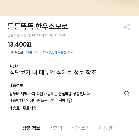
튼튼똑똑 한우소보로
공유
안심배송 기준 총 1세트(1세트 1팩, 100g/팩)
하기
13,400원
구매 적립금 :
최대 5% ~ 2% (단, 행사상품 제외)
원산지
식단보기 내 메뉴의 식재료 정보 참조
배송정보
밤부터 새벽 사이 직접 배송되는
안심배송
상품입니다.
배
배송방법 : 안심배송 또는 우체국택배
송
더
배송료 : 무료배송
안
알
내
아
보
기
상품 정보
상품평
식단 보기
이용 안내