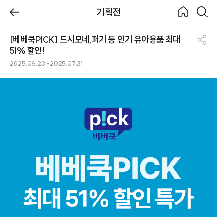
제목
기획전
BeBecook
뒤로가
홈으로
검색하
기
기
[베베쿡PICK] 드시모네,퍼기 등 인기 유아용품 최대
기획전
공
51% 할인!
유
2025.06.23~2025.07.31
하
기