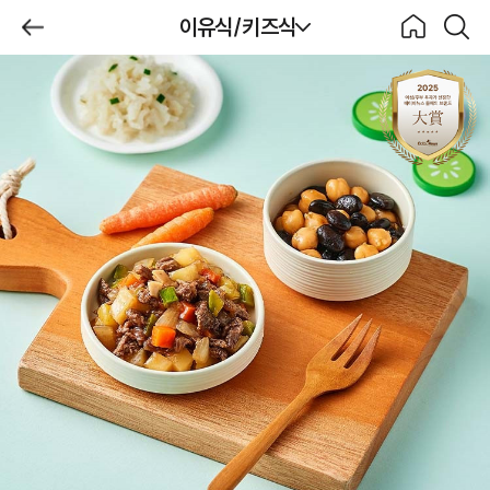
제목
이유식/키즈식
BeBecook
뒤로가
홈으로
검색하
기
기
이유식/키즈식