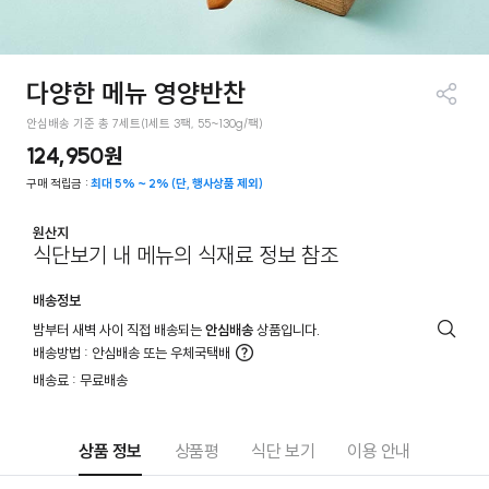
다양한 메뉴 영양반찬
공유
안심배송 기준 총 7세트(1세트 3팩, 55~130g/팩)
하기
124,950원
구매 적립금 :
최대 5% ~ 2% (단, 행사상품 제외)
원산지
식단보기 내 메뉴의 식재료 정보 참조
배송정보
밤부터 새벽 사이 직접 배송되는
안심배송
상품입니다.
배
배송방법 : 안심배송 또는 우체국택배
송
더
배송료 : 무료배송
안
알
내
아
보
기
상품 정보
상품평
식단 보기
이용 안내