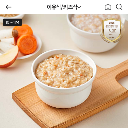
제목
이유식/키즈식
BeBecook
뒤로가
홈으로
검색하
기
기
10 ~ 11M
이유식/키즈식