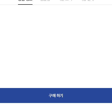
푸터
구매 하기
회사소개
개인정보처리방침
이용약관
단체/제휴
고객센터
㈜베베쿡 사업자 정보
대표자 : 노경아
사업자등록번호 :
119-81-39870
사업자정보확인
[본사/팩토리] 강원도 춘천시 퇴계 농공로 118