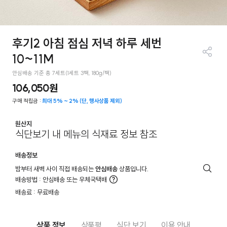
후기2 아침 점심 저녁 하루 세번
10~11M
공유
하기
안심배송 기준 총 7세트(1세트 3팩, 180g/팩)
106,050원
구매 적립금 :
최대 5% ~ 2% (단, 행사상품 제외)
원산지
식단보기 내 메뉴의 식재료 정보 참조
배송정보
밤부터 새벽 사이 직접 배송되는
안심배송
상품입니다.
배
배송방법 : 안심배송 또는 우체국택배
송
더
배송료 : 무료배송
안
알
내
아
보
기
상품 정보
상품평
식단 보기
이용 안내