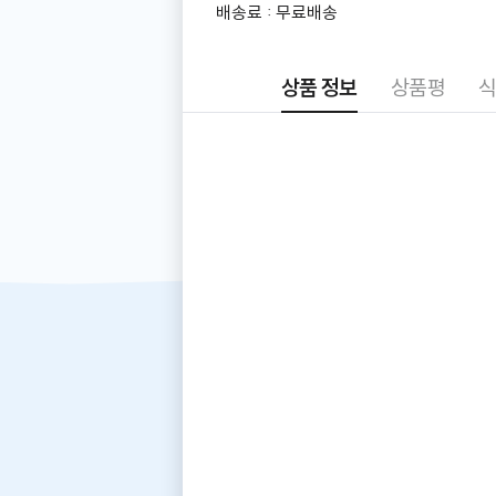
더
배송료 : 무료배송
알
아
보
상품 정보
상품평
식
기