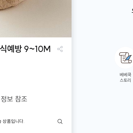
식예방 9~10M
공유
하기
베베쿡
스토리
 정보 참조
송
상품입니다.
배
송