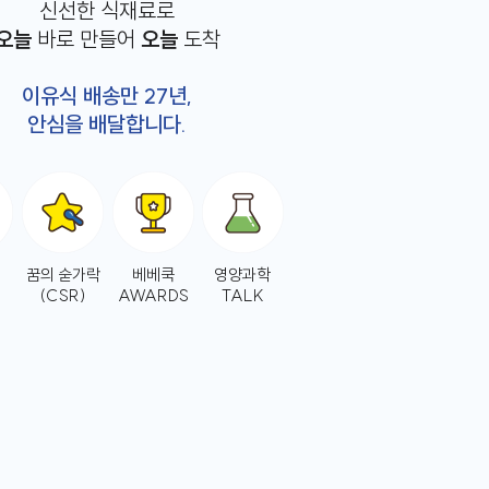
신선한 식재료로
오늘
바로 만들어
오늘
도착
이유식 배송만 27년,
안심을 배달합니다.
꿈의 숟가락
베베쿡
영양과학
(CSR)
AWARDS
TALK