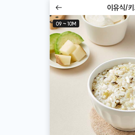
제목
이유식/
Be
뒤로
09 ~ 10M
가기
이유식/키즈식