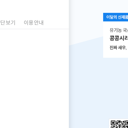
안
내
단 보기
이용 안내