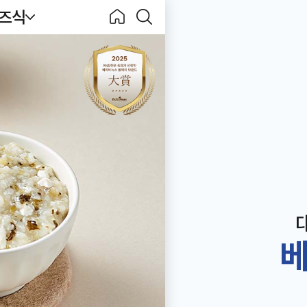
키즈식
Becook
홈으
검색
로
하기
베