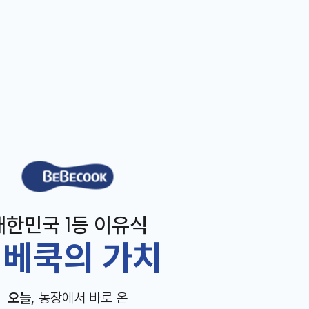
베베쿡
대한민국 1등 이유식
베쿡의 가치
오늘,
농장에서 바로 온