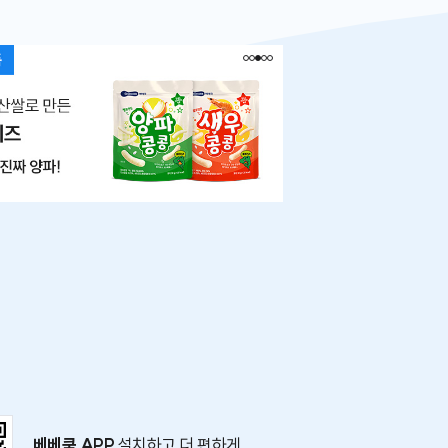
베베쿡 APP
설치하고 더 편하게