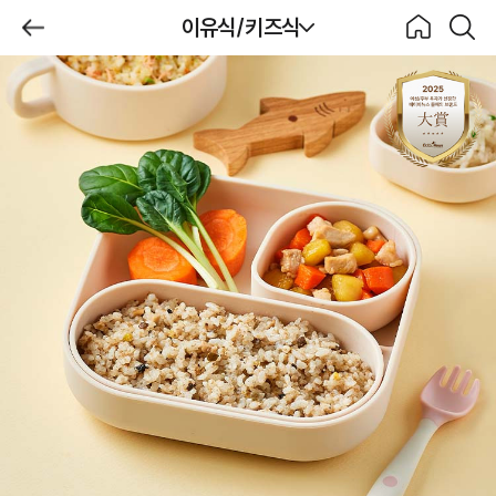
제목
이유식/키즈식
BeBecook
뒤로가
홈으로
검색하
기
기
이유식/키즈식