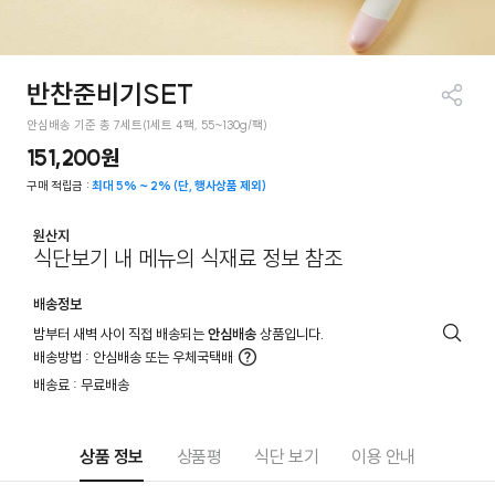
반찬준비기SET
공유
안심배송 기준 총 7세트(1세트 4팩, 55~130g/팩)
하기
151,200원
구매 적립금 :
최대 5% ~ 2% (단, 행사상품 제외)
원산지
식단보기 내 메뉴의 식재료 정보 참조
배송정보
밤부터 새벽 사이 직접 배송되는
안심배송
상품입니다.
배
배송방법 : 안심배송 또는 우체국택배
송
더
배송료 : 무료배송
안
알
내
아
보
기
상품 정보
상품평
식단 보기
이용 안내