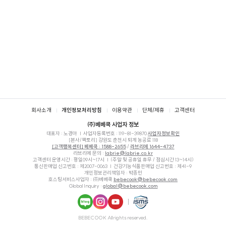
푸터
회사소개
개인정보처리방침
이용약관
단체/제휴
고객센터
㈜베베쿡 사업자 정보
대표자 : 노경아
사업자등록번호 :
119-81-39870
사업자정보확인
[본사/팩토리] 강원도 춘천시 퇴계 농공로 118
[고객행복센터] 베베쿡 : 1588-2655
/
라브리에 1644-4737
라브리에 문의 :
labrie@labrie.co.kr
고객센터 운영시간 : 평일09시~17시
(주말 및 공휴일 휴무 / 점심시간 13~14시)
통신판매업 신고번호 : 제2007-0063
건강기능식품판매업 신고번호 : 제41-9
개인정보관리책임자 : 박종민
호스팅서비스사업자 : ㈜베베쿡
bebecook@bebecook.com
Global Inquiry :
global@bebecook.com
네이
인스
유튜
ISMS
BEBECOOK All rights reserved.
버블
타그
브