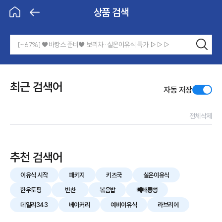
제목
상품 검색
BeBecook
홈으로
뒤로가
기
검색
검색하
기
상품 검색
최근 검색어
자동 저장
전체삭제
추천 검색어
이유식 시작
패키지
키즈국
실온이유식
한우토핑
반찬
볶음밥
빼빼롱뻥
데일리343
베이커리
예비이유식
라브리에