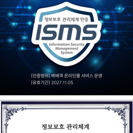
2025.12.16
[공지]
since1999, 27년의 신뢰! 대한민국 1등이유식 베베쿡
2025.09.30
[당첨자 발표] 유아식품 상반기 결산 선물 추첨
2026.08.07
[8월 배송 휴무일 안내]
2026.08.03
올특찬 신메뉴 출시에 따른 메뉴 변경 안내
2026.02.20
더보기 (1
/ 4)
푸터
회사소개
개인정보처리방침
이용약관
단체/제휴
고객센터