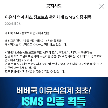
제목
공지사항
공지사항
BeBecook
뒤로가
홈으로
검색하
닫기
이유식 업계 최초 정보보호 관리체계 ISMS 인증 취득
기
기
공지사항
2024.11.26
[공지]
[2026년 8월] 카드사 무이자 할부 안내
2026.08.03
베베쿡 ISMS 정보보호 관리체계 인증
베베쿡은 정보보호를 위한 일련의 조치와 활동을
[공지]
[회원등급 기준 변경]
체계적이고 지속적으로 수행하고 점검하고 있습니다.
2026.07.29
*ISMS 인증은 정보보호를 위한 정책과 조직, 위험관리, 대책, 사후관리 등
운영 체계가 적절히 마련되어 있는지를 종합적으로 평가하는 국내 최고의 정보보호
[공지]
후기 식단표 변경 안내
관리체계 인증제도이다.
2026.07.21
인증 획득을 위해서는 관리체계 수립 및 운영 인증과 보호 대책 요구사항 등 총 80개
기준에 대한 적합성 평가를
모두 통과해야만 ISMS 인증을 취득할 수 있습니다.
[공지]
궁중배숙, 생선파테 단종 안내
2026.07.13
[공지]
베베쿡, 더 바른 성장과 씹기 연습을 위한 입자감 변경 안내
2026.06.22
[공지]
퀵계좌이체 OPEN 0.3% 즉시할인