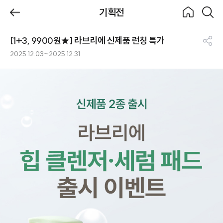
제목
기획전
BeBecook
뒤로가
홈으로
검색하
기
기
[1+3, 9900원★] 라브리에 신제품 런칭 특가
기획전
공
2025.12.03~2025.12.31
유
하
기