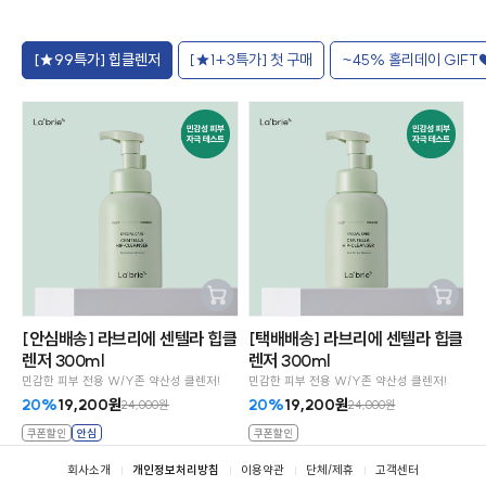
[★99특가] 힙클렌저
[★1+3특가] 첫 구매
~45% 홀리데이 GIFT
장바구
장바구
[안심배송] 라브리에 센텔라 힙클
[택배배송] 라브리에 센텔라 힙클
니추가
니추가
렌저 300ml
렌저 300ml
민감한 피부 전용 W/Y존 약산성 클렌저!
민감한 피부 전용 W/Y존 약산성 클렌저!
20%
19,200원
20%
19,200원
24,000원
24,000원
쿠폰할인
안심
쿠폰할인
SOLD OUT
SOLD OUT
푸터
회사소개
개인정보처리방침
이용약관
단체/제휴
고객센터