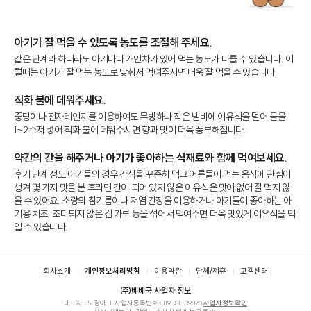
아기가 잘 먹을 수 있도록 농도를 조절해 주세요.
같은 단계라 하더라도 아기마다 개인차가 있어 먹는 농도가 다를 수 있습니다. 이
럴때는 아기가 잘 먹는 농도로 맞춰서 먹여주시면 더욱 잘 먹을 수 있습니다.
직화 불에 데워주세요.
중탕이나 전자레인지를 이용하여도 무방하나 작은 냄비에 이유식을 덜어 물을
1~2수저 넣어 직화 불에 데워주시면 향과 맛이 더욱 풍부해집니다.
약간의 간을 해주거나 아기가 좋아하는 식재료와 함께 먹여보세요.
후기 단계 정도 아기들의 경우 간식을 꾸준히 먹고 어른들이 먹는 음식에 관심이
생겨 몇 가지 맛을 본 후라면 간이 되어 있지 않은 이유식은 맛이 없어 잘 먹지 않
을 수 있어요. 소량의 참기름이나 저염 간장을 이용하거나 아기들이 좋아하는 아
기용 치즈, 조미되지 않은 김 가루 등을 섞어서 먹여주면 더욱 맛있게 이유식을 먹
일 수 있습니다.
푸터
회사소개
개인정보처리방침
이용약관
단체/제휴
고객센터
㈜베베쿡 사업자 정보
대표자 : 노경아
사업자등록번호 :
119-81-39870
사업자정보확인