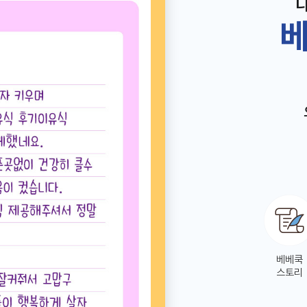
베
베베쿡
스토리