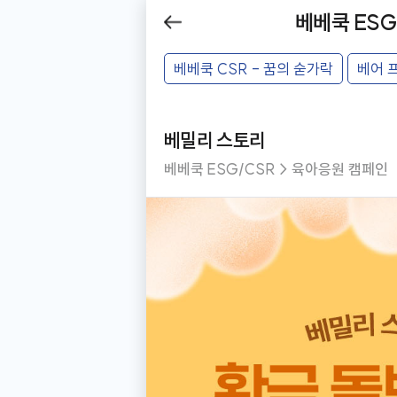
제목
베베쿡 ESG
Be
뒤로
베베쿡 CSR - 꿈의 숟가락
베어 
가기
베베쿡 ESG/CSR
베밀리 스토리
베베쿡 ESG/CSR > 육아응원 캠페인