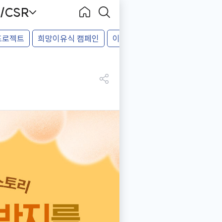
/CSR
Becook
홈으
검색
프로젝트
희망이유식 캠페인
이유식 나눔 활동
육아응원 
로
하기
공
유
하
기